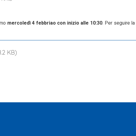
simo
mercoledì
4 febbriao con inizio alle 10:30
. Per seguire la
8.2 KB)